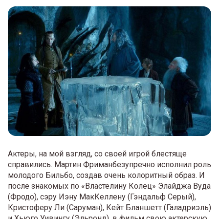
Актеры, на мой взгляд, со своей игрой блестяще
справились. Мартин Фриманбезупречно исполнил роль
молодого Бильбо, создав очень колоритный образ. И
после знакомых по «Властелину Колец» Элайджа Вуда
(Фродо), сэру Иэну МакКеллену (Гэндальф Серый),
Кристоферу Ли (Саруман), Кейт Бланшетт (Галадриэль)
и Хьюго Уивингу (Эльронд), в фильм свою актерскую