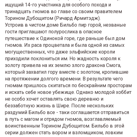
ищущий 14-го участника для особого похода и
тринадцать гномов во главе со своим правителем
Торином Дубощитом (Ричард Армитэдж).
Устроив в чистом доме Бильбо пир горой, незваные
гости приглашают полурослика в опасное
путешествие к Одинокой горе, где раньше был дом
гномов. Их раса процветала и была одной из самых
могущественных, что даже эльфийские короли
приходили поклониться им. Но жадность короля к
золоту привела на их землю злого дракона Смога,
который захватил гору вместе с золотом, кропившие
на протяжении долгого времени. В результате чего
гномам пришлось скитаться по бескрайним просторам
и искать себе новое убежище. Однако молодой хоббит
не особо хочет оставлять свою деревню и
беззаботную жизнь в Шире. После нескольких
раздумий Бильбо все - таки соглашается отправиться
в путь с магом и отрядом гномов, возглавляемый
воинственным Торином Дубощитом. Бильбо в этой
серии должен стать вором и взломщиком, ловким