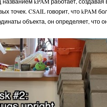
 названием kPAM работает, создавая
х точек. CSAIL говорит, что kPAM бо
динаты объекта, он определяет, что о