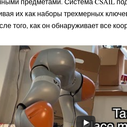
чными предметами. Система CSAIL под
вая их как наборы трехмерных ключевы
ле того, как он обнаруживает все коор