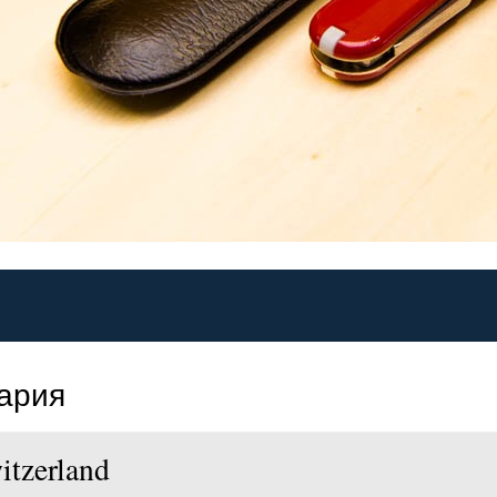
цария
tzerland