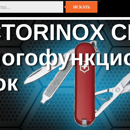
ИСКАТЬ
CTORINOX C
Многофункц
ок