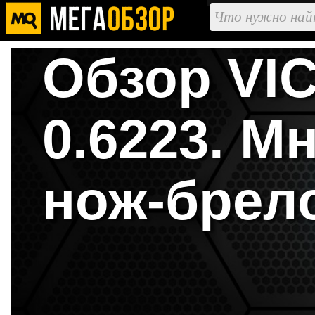
Обзор VI
0.6223. 
нож-брел