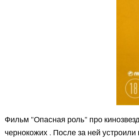
Фильм "Опасная роль" про кинозвез
чернокожих . После за ней устроил