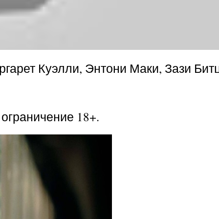
арет Куэлли, Энтони Маки, Зази Битц
 ограничение 18+.