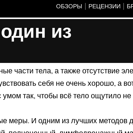
ОБЗОРЫ
РЕЦЕНЗИИ
Б
один из
ные части тела, а также отсутствие э
вствовать себя не очень хорошо, а во
с умом так, чтобы всё тело ощутило не
е меры. И одним из лучших методов д
ый, полноценный, лимфодренажный ма