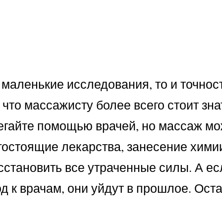
 маленькие исследования, то и точнос
что массажисту более всего стоит знат
егайте помощью врачей, но массаж мо
гостоящие лекарства, занесение хими
сстановить все утраченные силы. А ес
од к врачам, они уйдут в прошлое. Ост