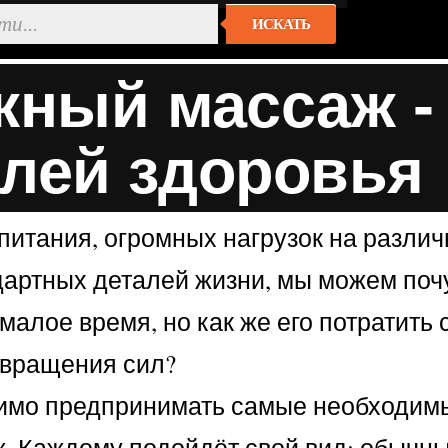
ИСКАТЬ
ный массаж - 
лей здоровья
итания, огромных нагрузок на различ
дартных деталей жизни, мы можем почу
алое время, но как же его потратить 
звращения сил?
димо предпринимать самые необходимы
. Каждому подойдёт свой вид: обычн