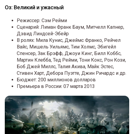
Оз: Великий и ужасный
Режиссер: Сэм Рейми
Сценарий: Лиман Франк Баум, Митчелл Капнер,
Дэвид Линдсей-Эбейр
В ролях: Мила Кунис, Джеймс Франко, Рейчел
Вайс, Мишель Уильямс, Тим Холмс, Эбигейл
Спенсер, Зак Брэфф, Джоуи Кинг, Билл Коббс,
Мартин Клебба, Тед Рейми, Тони Кокс, Рон Кози,
Боб Джей Миллс, Талия Акива, Майк Эстес,
Стивен Харт, Дебора Пуэтте, Джин Ричардс и др.
Бюджет: 200 миллионов долларов
Премьера в России: 07 марта 2013