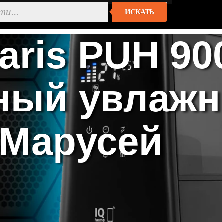
ИСКАТЬ
aris PUH 900
ный увлажн
 Марусей