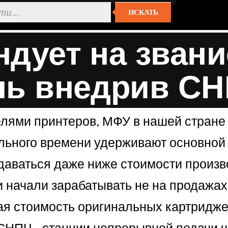
ИСКАТЬ
дует на зван
ль внедрив СН
ями принтеров, МФУ в нашей стране я
льного времени удерживают основной 
даваться даже ниже стоимости произво
ли начали зарабатывать не на продажа
ая стоимость оригинальных картриджей
НПЧ - станции непрерывной подачи че