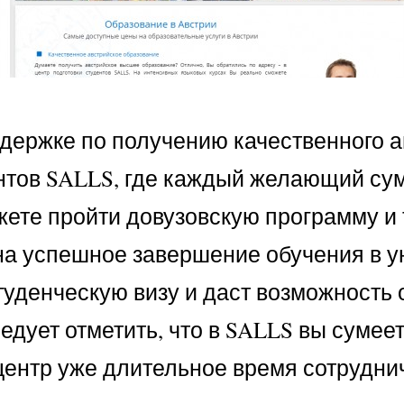
держке по получению качественного а
дентов SALLS, где каждый желающий с
жете пройти довузовскую программу и
а успешное завершение обучения в ун
студенческую визу и даст возможность
ледует отметить, что в SALLS вы суме
центр уже длительное время сотрудни