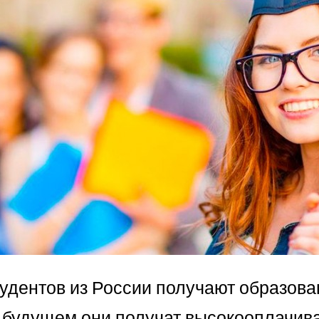
тудентов из России получают образов
в будущем они получат высокооплачив