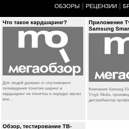
ОБЗОРЫ
РЕЦЕНЗИИ
Б
Что такое кардшаринг?
Приложение Tv
Samsung Smar
Для людей далеких от спутникового
телевидения понятия шаринг и
Компания Samsung Ele
кардшаринг не понятны и нередко звучат
Tvigle Media, произво
впе...
дистрибьютор профес
Обзор, тестирование ТВ-