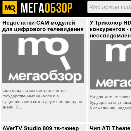
Недостатки CAM модулей
У Триколор HD
для цифрового телевидения
конкурентов -
неосведомлен
Еще недавно мы смотрели пяток
государственных каналов и о
Ни для кого не являе
существовании сотни других попросту не
будущее за спутнико
знали. С...
К сожалению, надежд
AVerTV Studio 809 тв-тюнер
Чип ATI Theate