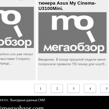
тюнера Asus My Cinema-
U3100Mini.
aobzor.com уже писал
выставке Computex.
Введение. В конце прошлой недели меня
предс...
попросили привезти ТВ-тюнер для ноутб...
1
2
3
4
5
68301.
Выходные данные СМИ