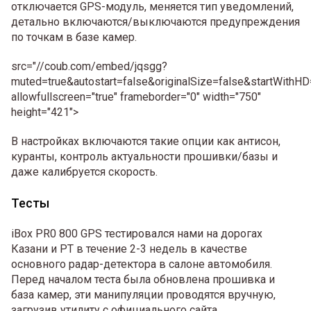
отключается GPS-модуль, меняется тип уведомлений,
детально включаются/выключаются предупреждения
по точкам в базе камер.
src="//coub.com/embed/jqsgg?
muted=true&autostart=false&originalSize=false&startWithHD
allowfullscreen="true" frameborder="0" width="750"
height="421">
В настройках включаются такие опции как антисон,
куранты, контроль актуальности прошивки/базы и
даже калибруется скорость.
Тесты
iBox PR0 800 GPS тестировался нами на дорогах
Казани и РТ в течение 2-3 недель в качестве
основного радар-детектора в салоне автомобиля.
Перед началом теста была обновлена прошивка и
база камер, эти манипуляции проводятся вручную,
загрузив утилиту с официального сайта