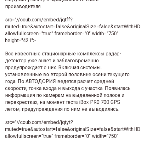
производителя.
src="//coub.com/embed/jqtff?
muted=true&autostart=false&originalSize=false&startWithHD
allowfullscreen="true" frameborder="0" width="750"
height="421">
Все известные стационарные комплексы радар-
детектор уже знает и заблаговременно
предупреждает о них. Включая системы,
установленные во второй половине осени текущего
года. По АВТОДОРИЯ ведется расчет средней
скорости, точка входа и выхода с участка. Появилась
информация по камерам на выделенной полосе и
перекрестках, на момент теста iBox PR0 700 GPS
летом, предупреждения по ним не выводились.
src="//coub.com/embed/jqtyt?
muted=true&autostart=false&originalSize=false&startWithHD
allowfullscreen="true" frameborder="0" width="750"