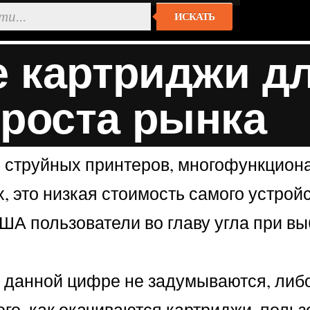
ИСКАТЬ
картриджи дл
роста рынка
струйных принтеров, многофункциона
 это низкая стоимость самого устройс
США пользователи во главу угла при вы
 данной цифре не задумываются, либо
ого, как окачиваются картриджи, поль