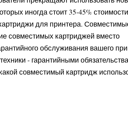
оторых иногда стоит 35-45% стоимости
 картриджи для принтера. Совместимы
ние совместимых картриджей вместо
гарантийного обслуживания вашего пр
гтехники - гарантийными обязательст
какой совместимый картридж использо