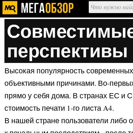
Совместимые 
перспективы 
Высокая популярность современных 
объективными причинами. Во-первых,
прямо у себя дома. В странах ЕС и 
стоимость печати 1-го листа A4.
В нашей стране пользователи либо о
к печальным последствиям - после т