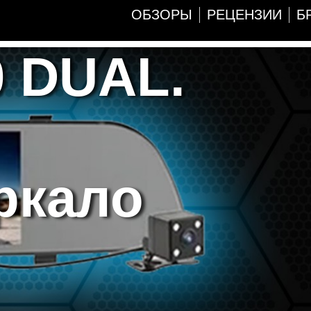
ОБЗОРЫ
РЕЦЕНЗИИ
Б
0 DUAL.
ркало