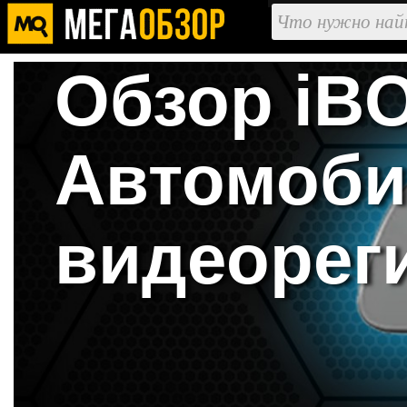
Обзор iB
Автомоб
видеорег