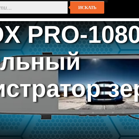
ИСКАТЬ
OX PRO-108
ильный
истратор зе