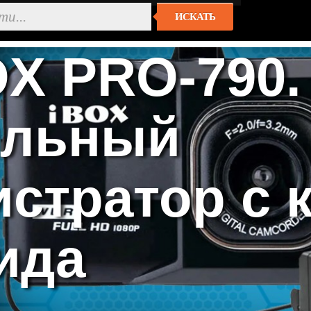
ИСКАТЬ
OX PRO-790.
ильный
истратор с 
ида