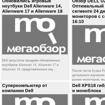
Обновились игровые
Обзор DELL U
ноутбуки Dell Alienware 14,
Оптимальный 
Alienware 17 и Alienware 18
сегменте 24 
мониторов с 
16:10
Dell запустила продажи обновленных
ноутбуков Alienware 14, Alienware 17 и
Alienware 18, представленных ещ...
После теста Iiyama P
детального изучения
рынке мониторов, мы
Суперкомпьютер от
Dell XPS18 ги
компании Dell
и моноблока