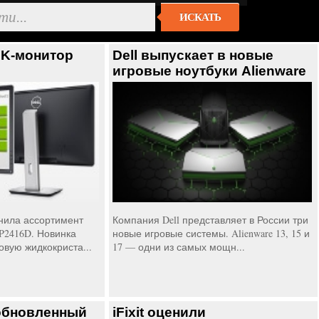
ИСКАТЬ
2K-монитор
Dell выпускает в новые
игровые ноутбуки Alienware
нила ассортимент
Компания Dell представляет в России три
P2416D. Новинка
новые игровые системы. Alienware 13, 15 и
овую жидкокриста...
17 — одни из самых мощн...
обновленный
iFixit оценили