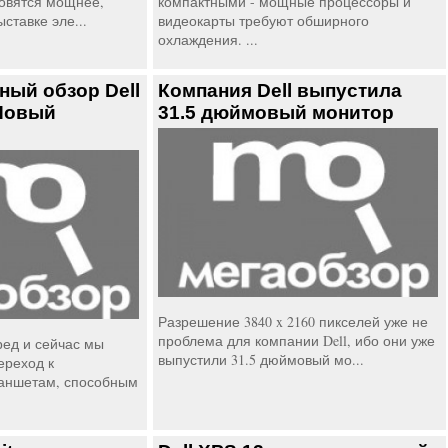
новятся мощнее,
компактными - мощные процессоры и
ставке эле...
видеокарты требуют обширного
охлаждения. ...
ый обзор Dell
Компания Dell выпустила
 Новый
31.5 дюймовый монитор
Разрешение 3840 x 2160 пикселей уже не
проблема для компании Dell, ибо они уже
ред и сейчас мы
выпустили 31.5 дюймовый мо...
ереход к
аншетам, способным