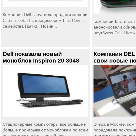
Компания Dell запустила продажи модели
Chromebook 11 с процессором Intel Core i3
Компании Intel и Del
семейства Haswell. Новин...
анонсировали обнов
ноутбуках Dell Alienwa
Dell показала новый
Компания DEL
моноблок Inspiron 20 3048
свои новые н
Стационарные компьютеры все больше и
Вчера в Москве, комп
больше проигрывают моноблокам по всем
порадовала поклонн
показателям, а это - яркий при...
громким заявлением о