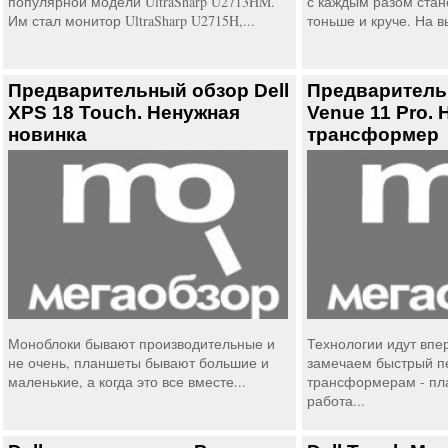
популярной модели UltraSharp U2713HM.
с каждым разом ста
Им стал монитор UltraSharp U2715H,...
тоньше и круче. На вы
Предварительный обзор Dell
Предварительн
XPS 18 Touch. Ненужная
Venue 11 Pro.
новинка
трансформер
Моноблоки бывают производительные и
Технологии идут впе
не очень, планшеты бывают большие и
замечаем быстрый п
маленькие, а когда это все вместе...
трансформерам - пл
работа...