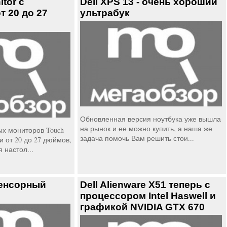
itor с
Dell XPS 13 - очень хороший
т 20 до 27
ультрабук
Обновленная версия ноутбука уже вышла
на рынок и ее можно купить, а наша же
х мониторов Touch
задача помочь Вам решить стои...
и от 20 до 27 дюймов,
 настол...
 сенсорный
Dell Alienware X51 теперь с
процессором Intel Haswell и
графикой NVIDIA GTX 670