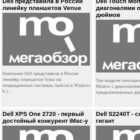
Dell представила в России
Dell Touch Mon
линейку планшетов Venue
диагоналями о
дюймов
Компания Dell представила в России
линейку планшетов Venue на
Три модели сенсорны
операционных системах Android и Windows
Monitor с диагоналям
8.1...
предназначенных для
Dell XPS One 2720 - первый
Dell S2240T -
достойный конкурент iMac-у
гигант