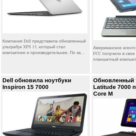
Компания Dell представила обновленный
ультрабук XPS 13, который стал
Американское агент
компактнее и производительнее. По за...
FCC получило в свое
планшетный компьютер
Dell обновила ноутбуки
Обновленный у
Inspiron 15 7000
Latitude 7000 п
Core M