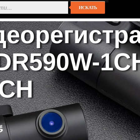
ИСКАТЬ
деорегистр
 DR590W-1CH
2CH