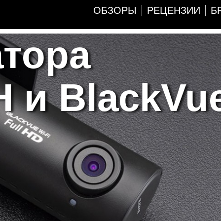
ОБЗОРЫ
РЕЦЕНЗИИ
Б
атора
 и BlackVu