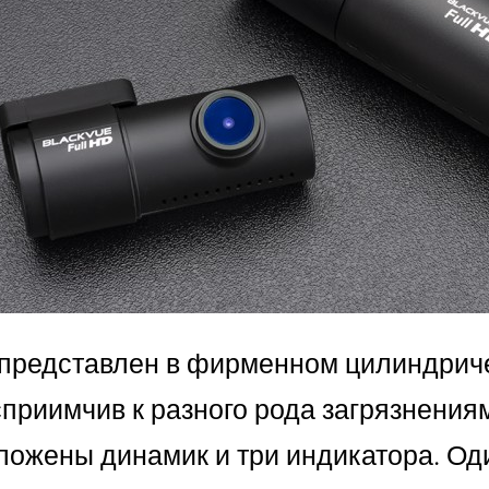
представлен в фирменном цилиндриче
сприимчив к разного рода загрязнениям
ложены динамик и три индикатора. Один