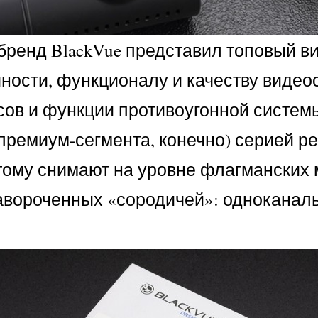
бренд BlackVue представил топовый ви
ности, функционалу и качеству видео
исов и функции противоугонной систем
премиум-сегмента, конечно) серией р
этому снимают на уровне флагманских
вороченных «сородичей»: одноканальн