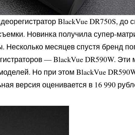
деорегистратор BlackVue DR750S, до с
съемки. Новинка получила супер-матр
ы. Несколько месяцев спустя бренд п
егистраторов — BlackVue DR590W. Эти
 моделей. Но при этом BlackVue DR590
ая версия оценивается в 16 990 рубл