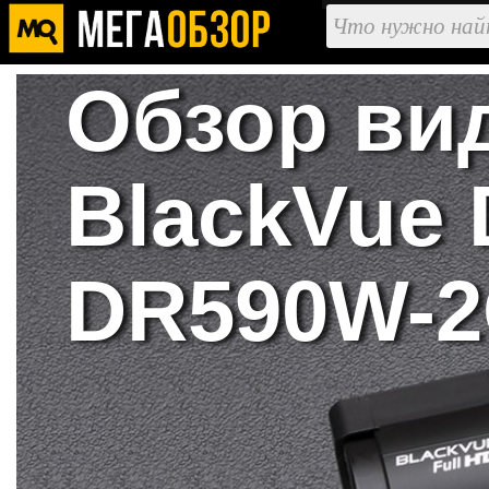
Обзор ви
BlackVue
DR590W-