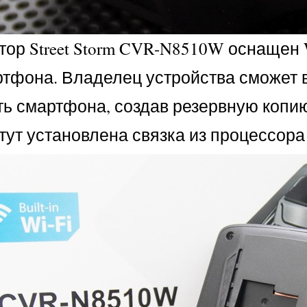
тор Street Storm CVR-N8510W оснащен
ртфона. Владелец устройства сможет 
ять смартфона, создав резервную копи
тут установлена связка из процессора 