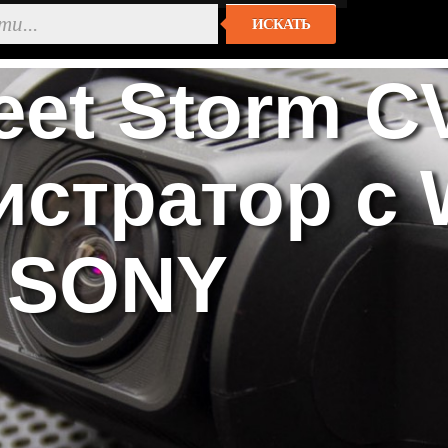
ИСКАТЬ
eet Storm 
стратор с W
 SONY