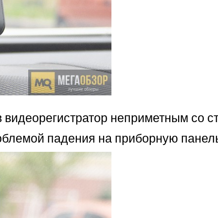
в видеорегистратор неприметным со с
роблемой падения на приборную панел