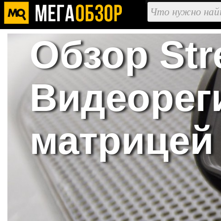
Обзор Str
Видеореги
матрицей