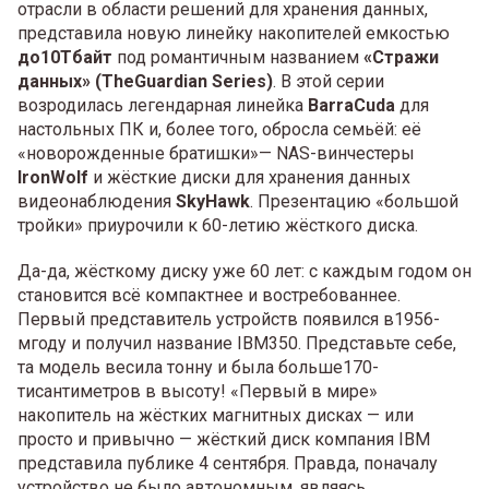
отрасли в области решений для хранения данных,
представила новую линейку накопителей емкостью
до10Тбайт
под романтичным названием
«Стражи
данных» (TheGuardian Series)
. В этой серии
возродилась легендарная линейка
BarraCuda
для
настольных ПК и, более того, обросла семьёй: её
«новорожденные братишки»— NAS-винчестеры
IronWolf
и жёсткие диски для хранения данных
видеонаблюдения
SkyHawk
. Презентацию «большой
тройки» приурочили к 60-летию жёсткого диска.
Да-да, жёсткому диску уже 60 лет: с каждым годом он
становится всё компактнее и востребованнее.
Первый представитель устройств появился в1956-
мгоду и получил название IBM350. Представьте себе,
та модель весила тонну и была больше170-
тисантиметров в высоту! «Первый в мире»
накопитель на жёстких магнитных дисках — или
просто и привычно — жёсткий диск компания IBM
представила публике 4 сентября. Правда, поначалу
устройство не было автономным, являясь