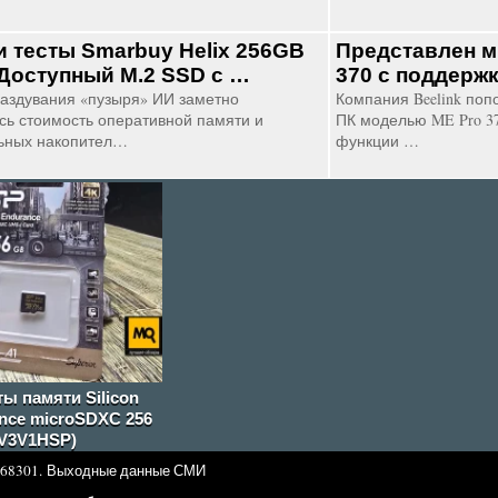
и тесты Smarbuy Helix 256GB
Представлен м
Доступный М.2 SSD с …
370 с поддерж
аздувания «пузыря» ИИ заметно
Компания Beelink по
сь стоимость оперативной памяти и
ПК моделью ME Pro 37
ьных накопител…
функции …
ты памяти Silicon
nce microSDXC 256
V3V1HSP)
68301.
Выходные данные СМИ