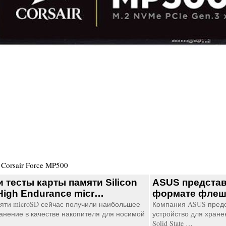
.
Corsair Force MP500
и тесты карты памяти Silicon
ASUS представ
High Endurance micr…
формате фле
яти microSD сейчас получили наибольшее
Компания ASUS предс
анение в качестве накопителя для носимой
устройство для хране
Solid State …