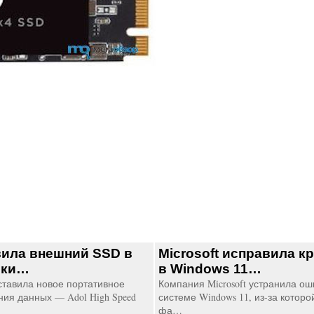
ила внешний SSD в
Microsoft исправила к
шки…
в Windows 11…
тавила новое портативное
Компания Microsoft устранила о
ния данных — Adol High Speed
системе Windows 11, из-за котор
фа…