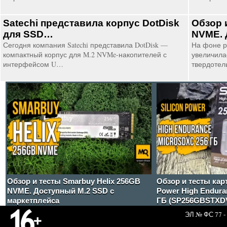
Satechi представила корпус DotDisk
Обзор 
для SSD…
NVME. 
Сегодня компания Satechi представила DotDisk —
На фоне р
компактный корпус для M.2 NVMe-накопителей с
увеличила
интерфейсом U…
твердотел
Обзор и тесты Smarbuy Helix 256GB
Обзор и тесты кар
NVME. Доступный М.2 SSD с
Power High Endura
маркетплейса
ГБ (SP256GBSTXD
ЭЛ № ФС 77 - 