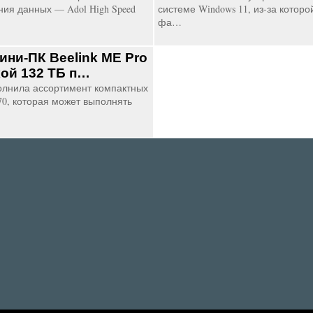
ния данных — Adol High Speed
системе Windows 11, из-за котор
фа…
ини-ПК Beelink ME Pro
кой 132 ТБ п…
полнила ассортимент компактных
0, которая может выполнять