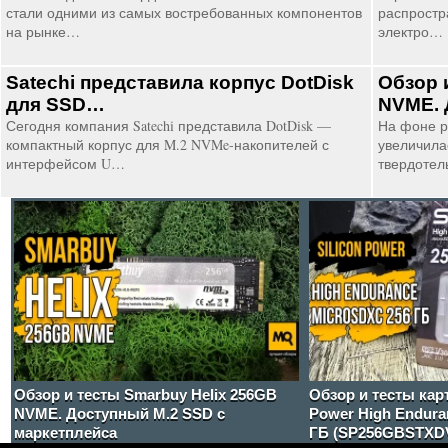
стали одними из самых востребованных компонентов
распростр
на рынке…
электро…
Satechi представила корпус DotDisk
Обзор 
для SSD…
NVME. 
Сегодня компания Satechi представила DotDisk —
На фоне р
компактный корпус для M.2 NVMe-накопителей с
увеличила
интерфейсом U…
твердотел
Обзор и тесты Smarbuy Helix 256GB
Обзор и тесты кар
NVME. Доступный М.2 SSD с
Power High Endura
маркетплейса
ГБ (SP256GBSTXD