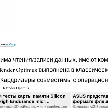
ма чтения/записи данных, имеют ком
nder Optimus выполнена в классическом
. Кардридеры совместимы с операционн
.
Defender Optimus
и тесты карты памяти Silicon
ASUS представ
High Endurance micr…
формате фле
яти microSD сейчас получили наибольшее
Компания ASUS предс