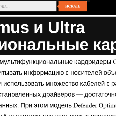
ИСКАТЬ
mus и Ultra
иональные ка
 мультифункциональные кардридеры Opt
читывать информацию с носителей объе
и использовать множество кабелей с 
тановленных драйверов ― достаточно 
нных. При этом модель Defender Optim
5-ю слотами для карт самых популярн