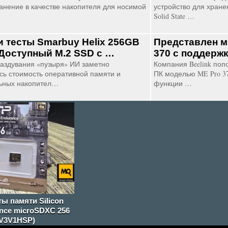
анение в качестве накопителя для носимой
устройство для хране
Solid State …
и тесты Smarbuy Helix 256GB
Представлен м
Доступный М.2 SSD с …
370 с поддерж
аздувания «пузыря» ИИ заметно
Компания Beelink по
сь стоимость оперативной памяти и
ПК моделью ME Pro 37
ьных накопител…
функции …
ты памяти Silicon
nce microSDXC 256
V3V1HSP)