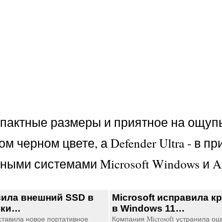
пактные размеры и приятное на ощуп
 черном цвете, а Defender Ultra - в п
ыми системами Microsoft Windows и Ap
ила внешний SSD в
Microsoft исправила к
шки…
в Windows 11…
тавила новое портативное
Компания Microsoft устранила о