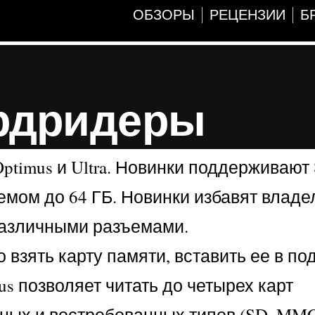
ОБЗОРЫ
РЕЦЕНЗИИ
Б
рдридеры
imus и Ultra. Новинки поддерживают 
мом до 64 ГБ. Новинки избавят владе
различными разъемами.
взять карту памяти, вставить ее в п
us позволяет читать до четырех карт
ых и востребованных типов (SD, MMC,