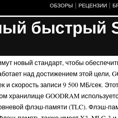
ОБЗОРЫ
РЕЦЕНЗИИ
Б
мый быстрый 
мут новый стандарт, чтобы обеспечит
 работает над достижением этой цели
к и скорость записи 9 500 МБ/сек. Это
новом хранилище GOODRAM использует
ровневой флэш-памяти (TLC). Флэш-па
 Флэш-память также имеет X3, MLC-3 и