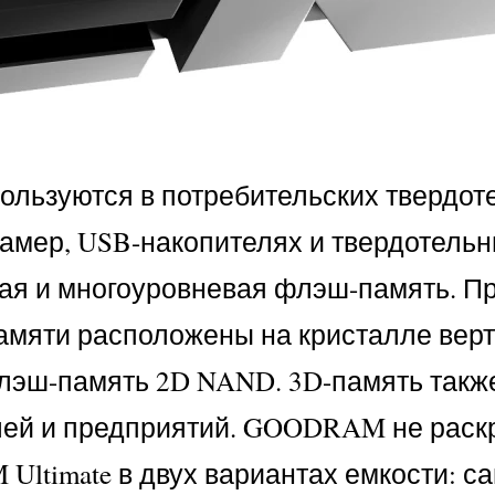
ользуются в потребительских твердот
мер, USB-накопителях и твердотельн
вая и многоуровневая флэш-память. 
мяти расположены на кристалле верти
эш-память 2D NAND. 3D-память также
лей и предприятий. GOODRAM не раскр
 Ultimate в двух вариантах емкости: с