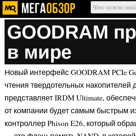
GOODRAM пре
в мире
Новый интерфейс GOODRAM PCIe Gen 
чтения твердотельных накопителей 
представляет IRDM Ultimate, обеспеч
от компании будет самым быстрым 
контроллер Phison E26, который об
— это флэш-память NAND, в которой 