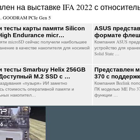
влен на выставке IFA 2022 с относите
3
.
GOODRAM PCIe Gen 5
и тесты карты памяти Silicon
ASUS представ
High Endurance micr…
формате фле
яти microSD сейчас получили наибольшее
Компания ASUS предс
анение в качестве накопителя для носимой
устройство для хране
Solid State …
и тесты Smarbuy Helix 256GB
Представлен м
Доступный М.2 SSD с …
370 с поддерж
аздувания «пузыря» ИИ заметно
Компания Beelink по
сь стоимость оперативной памяти и
ПК моделью ME Pro 37
ьных накопител…
функции …