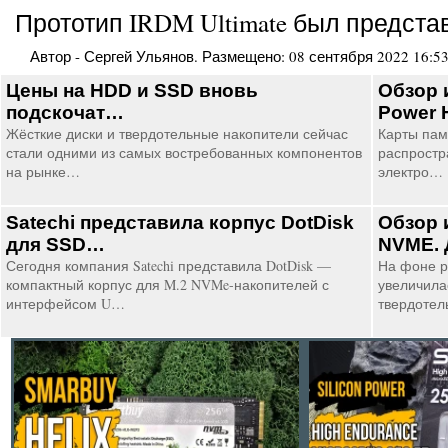
Прототип IRDM Ultimate был предста
Автор -
Сергей Ульянов
. Размещено:
08 сентября 2022 16:5
Цены на HDD и SSD вновь
Обзор 
подскочат…
Power 
Жёсткие диски и твердотельные накопители сейчас
Карты пам
стали одними из самых востребованных компонентов
распростр
на рынке…
электро…
Satechi представила корпус DotDisk
Обзор 
для SSD…
NVME. 
Сегодня компания Satechi представила DotDisk —
На фоне р
компактный корпус для M.2 NVMe-накопителей с
увеличила
интерфейсом U…
твердотел