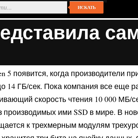
ИСКАТЬ
дставила са
5 появится, когда производители при
до 14 ГБ/сек. Пока компания все еще
ивающий скорость чтения 10 000 МБ/се
из производимых ими SSD в мире. В 
ращается к трехмерным модулям треху
хранится три бита на ячейку данных.