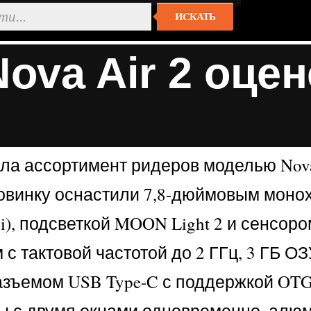
ИСКАТЬ
va Air 2 оцен
ила ассортимент ридеров моделью Nova
овинку оснастили 7,8-дюймовым монох
pi), подсветкой MOON Light 2 и сенсо
 тактовой частотой до 2 ГГц, 3 ГБ ОЗ
 разъемом USB Type-C с поддержкой OTG
оты с двумя окнами одновременно, алю