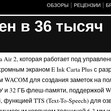
ОБЗОРЫ
РЕЦЕНЗИИ
Б
ен в 36 тысяч
 Air 2, которая работает под управле
ромным экраном E Ink Carta Plus с ра
ром WACOM для создания заметок на по
У и 32 ГБ флеш-памяти, поддержкой Wi
, функцией TTS (Text-To-Speech) для о
миниевым корпусом толщиной 6,3 мм и