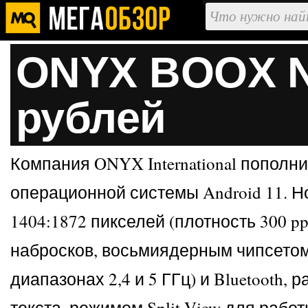
ONYX BOOX No
рублей
Компания ONYX International пополн
операционной системы Android 11. Н
1404:1872 пикселей (плотность 300 p
набросков, восьмиядерным чипсетом с
диапазонах 2,4 и 5 ГГц) и Bluetooth,
текста, режимом Split View для раб