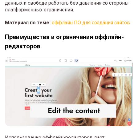
данных и свободе работать без давления со стороны
платформенных ограничений.
Материал по теме:
оффлайн ПО для создания сайтов
.
Преимущества и ограничения оффлайн-
редакторов
Использование оффлайн-редакторов дает