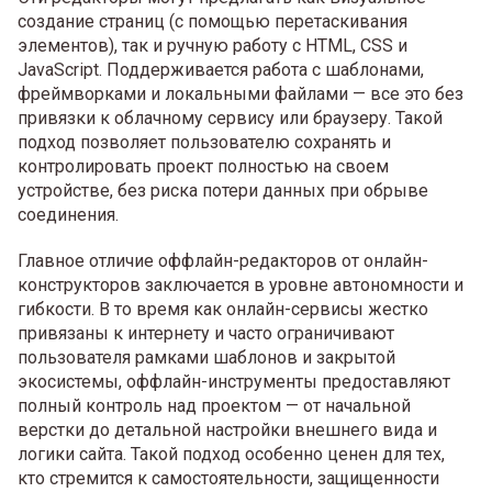
создание страниц (с помощью перетаскивания
элементов), так и ручную работу с HTML, CSS и
JavaScript. Поддерживается работа с шаблонами,
фреймворками и локальными файлами — все это без
привязки к облачному сервису или браузеру. Такой
подход позволяет пользователю сохранять и
контролировать проект полностью на своем
устройстве, без риска потери данных при обрыве
соединения.
Главное отличие оффлайн-редакторов от онлайн-
конструкторов заключается в уровне автономности и
гибкости. В то время как онлайн-сервисы жестко
привязаны к интернету и часто ограничивают
пользователя рамками шаблонов и закрытой
экосистемы, оффлайн-инструменты предоставляют
полный контроль над проектом — от начальной
верстки до детальной настройки внешнего вида и
логики сайта. Такой подход особенно ценен для тех,
кто стремится к самостоятельности, защищенности