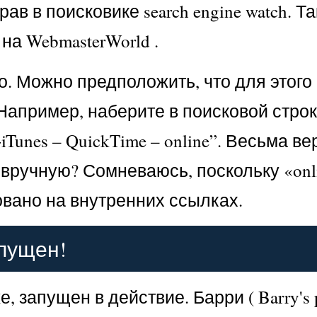
ав в поисковике search engine watch. 
на WebmasterWorld .
то. Можно предположить, что для это
апример, наберите в поисковой строке a
d +iTunes – QuickTime – online”. Весьма
 вручную? Сомневаюсь, поскольку «onli
новано на внутренних ссылках.
апущен!
оже, запущен в действие. Барри ( Barry'