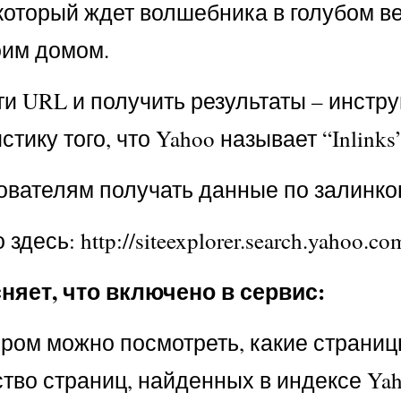
, который ждет волшебника в голубом в
оим домом.
ти URL и получить результаты – инстр
тику того, что Yahoo называет “Inlinks
вателям получать данные по залинков
сь: http://siteexplorer.search.yahoo.co
няет, что включено в сервис:
 котором можно посмотреть, какие стра
ство страниц, найденных в индексе Yah