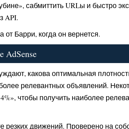
убине», сабмиттить URLы и быстро экс
з API.
 от Барри, когда он вернется.
e AdSense
бсуждают, какова оптимальная плотнос
иболее релевантных объявлений. Неко
ю 4%», чтобы получить наиболее релев
те резких движений. Проверено на со