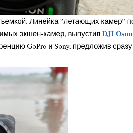
съемкой. Линейка “летающих камер” п
DJI Osmo
осимых экшен-камер, выпустив
уренцию GoPro и Sony, предложив сразу