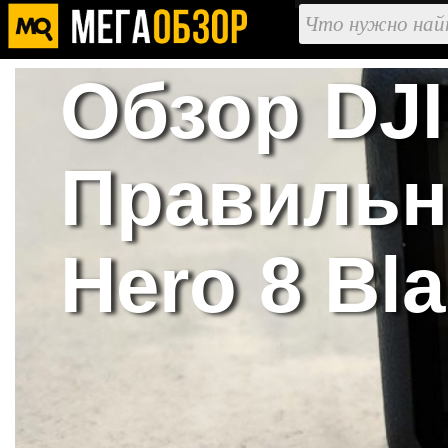
Обзор DJI
Правильн
Hero 8 Bl