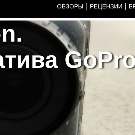
ОБЗОРЫ
РЕЦЕНЗИИ
Б
n.
атива GoPr