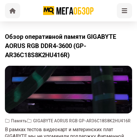
Обзор оперативной памяти GIGABYTE
AORUS RGB DDR4-3600 (GP-
AR36C18S8K2HU416R)
Память
GIGABYTE AORUS RGB GP-AR36C18S8K2HU416R
В рамках тестов видеокарт и материнских плат
GIGABYTE мы не упоминали поддержку фирменной