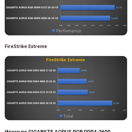
FireStrike Extreme
Итоги по GIGABYTE AORUS RGB DDR4-3600