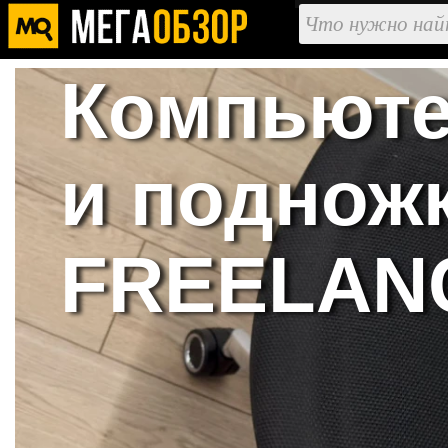
Компьюте
и поднож
FREELANC