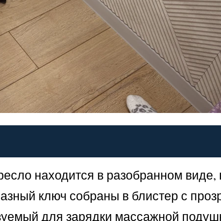
кресло находится в разобранном виде, 
азный ключ собраны в блистер с про
ьзуемый для зарядки массажной подуш