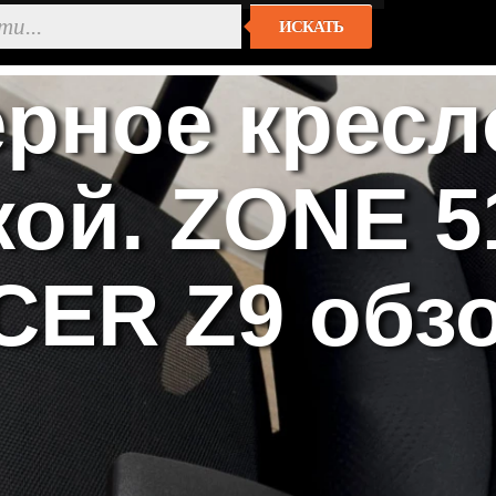
ИСКАТЬ
рное кресл
кой. ZONE 5
ER Z9 обзо