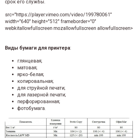
срок его службы.
src="https://player.vimeo.com/video/199780061"
width="640" height="512" frameborder="0"
webkitallowfullscreen mozallowfullscreen allowfullscreen>
Виды бумаги для принтера
:
глянцевая;
матовая;
ярко-белая;
копировальная;
для струйной печати;
для лазерной печати;
перфорированная;
фотобумага.