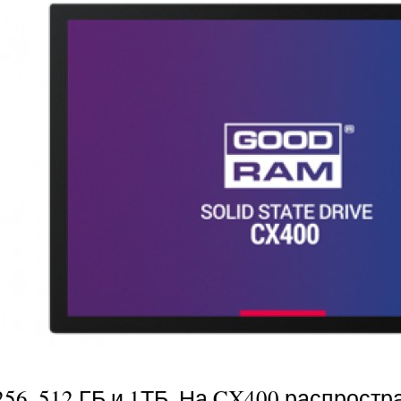
256, 512 ГБ и 1ТБ. На CX400 распрост