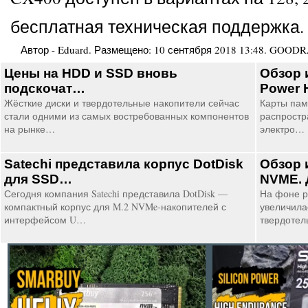
бесплатная техническая поддержка.
Автор -
Eduard
. Размещено:
10 сентября 2018 13:48
.
GOODR
Цены на HDD и SSD вновь
Обзор 
подскочат…
Power 
Жёсткие диски и твердотельные накопители сейчас
Карты пам
стали одними из самых востребованных компонентов
распростр
на рынке…
электро…
Satechi представила корпус DotDisk
Обзор 
для SSD…
NVME. 
Сегодня компания Satechi представила DotDisk —
На фоне р
компактный корпус для M.2 NVMe-накопителей с
увеличила
интерфейсом U…
твердотел