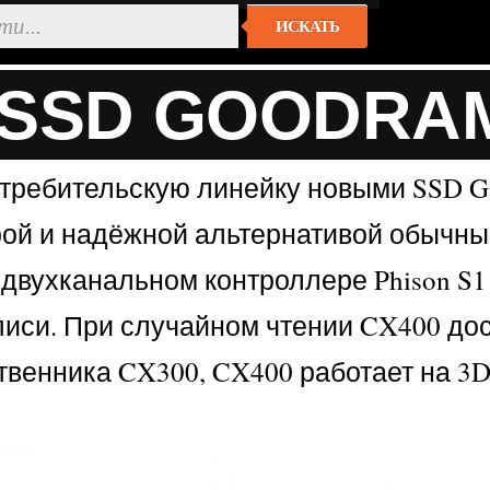
ИСКАТЬ
 SSD GOODRA
 потребительскую линейку новыми SSD
ой и надёжной альтернативой обычны
ухканальном контроллере Phison S11.
иси. При случайном чтении CX400 дост
ственника CX300, CX400 работает на 3