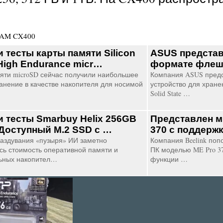
AM CX400
и тесты карты памяти Silicon
ASUS представ
High Endurance micr…
формате фле
яти microSD сейчас получили наибольшее
Компания ASUS предс
анение в качестве накопителя для носимой
устройство для хране
Solid State …
и тесты Smarbuy Helix 256GB
Представлен м
Доступный М.2 SSD с …
370 с поддерж
аздувания «пузыря» ИИ заметно
Компания Beelink по
сь стоимость оперативной памяти и
ПК моделью ME Pro 37
ьных накопител…
функции …