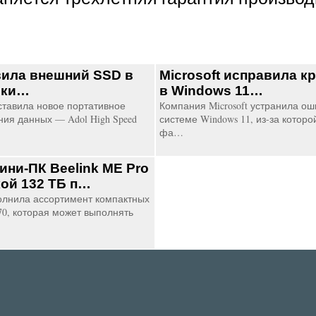
ила внешний SSD в
Microsoft исправила к
шки…
в Windows 11…
тавила новое портативное
Компания Microsoft устранила о
ния данных — Adol High Speed
системе Windows 11, из-за котор
фа…
ини-ПК Beelink ME Pro
кой 132 ТБ п…
полнила ассортимент компактных
0, которая может выполнять