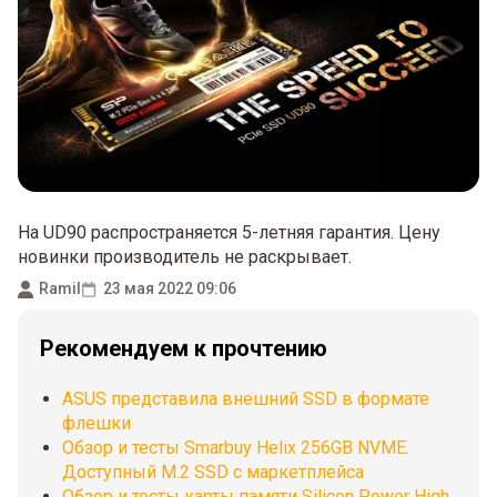
На UD90 распространяется 5-летняя гарантия. Цену
новинки производитель не раскрывает.
Ramil
23 мая 2022 09:06
Рекомендуем к прочтению
ASUS представила внешний SSD в формате
флешки
Обзор и тесты Smarbuy Helix 256GB NVME.
Доступный М.2 SSD с маркетплейса
Обзор и тесты карты памяти Silicon Power High