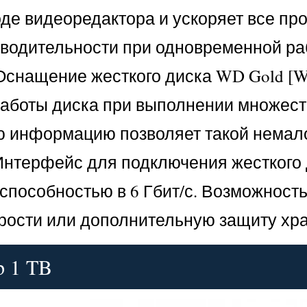
е видеоредактора и ускоряет все про
одительности при одновременной раб
. Оснащение жесткого диска WD Gold [
аботы диска при выполнении множеств
ю информацию позволяет такой немало
Интерфейс для подключения жесткого 
способностью в 6 Гбит/с. Возможност
орости или дополнительную защиту х
p 1 TB