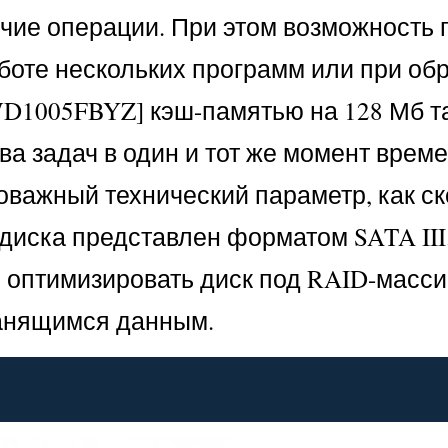
чие операции. При этом возможность
оте нескольких программ или при об
WD1005FBYZ] кэш-памятью на 128 Мб т
а задач в один и тот же момент време
важный технический параметр, как ск
диска представлен форматом SATA III
ь оптимизировать диск под RAID-масс
ранящимся данным.