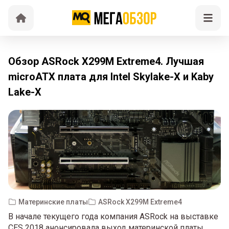
Обзор ASRock X299M Extreme4. Лучшая
microATX плата для Intel Skylake-X и Kaby
Lake-X
Материнские платы
ASRock X299M Extreme4
В начале текущего года компания ASRock на выставке
CES 2018 анонсировала выход материнской платы