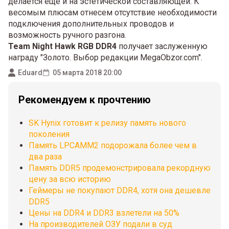
делается еще и на эстетической составляющей. К
весомым плюсам отнесем отсутствие необходимости
подключения дополнительных проводов и
возможность ручного разгона.
Team Night Hawk RGB DDR4
получает заслуженную
награду "Золото. Выбор редакции MegaObzor.com".
Eduard
05 марта 2018 20:00
Рекомендуем к прочтению
SK Hynix готовит к релизу память нового
поколения
Память LPCAMM2 подорожала более чем в
два раза
Память DDR5 продемонстрировала рекордную
цену за всю историю
Геймеры не покупают DDR4, хотя она дешевле
DDR5
Цены на DDR4 и DDR3 взлетели на 50%
На производителей ОЗУ подали в суд