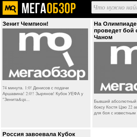
Зенит Чемпион!
На Олимпиаде
проведет бой 
Чаном
74 минута. 1:0! Денисов с подачи
Аршавина! 2:0!! Зырянов! Кубок УЕФА у
"Зенита&qu...
Бывший абсолютный 
боксу Костя Цзю 22 а
для боя с известным 
Россия завоевала Кубок