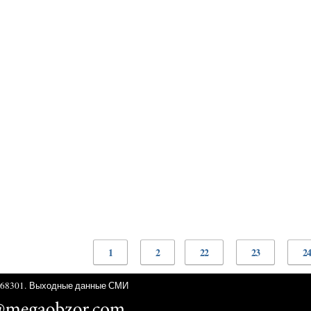
1
2
22
23
24
68301.
Выходные данные СМИ