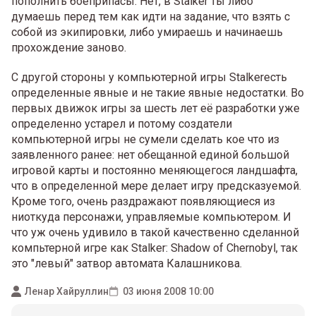
пополнить боеприпасы. Нет, в Stalker ты либо
думаешь перед тем как идти на задание, что взять с
собой из экипировки, либо умираешь и начинаешь
прохождение заново.
С другой стороны у компьютерной игры Stalkerесть
определенные явные и не такие явные недостатки. Во
первых движок игры за шесть лет её разработки уже
определенно устарел и потому создатели
компьютерной игры не сумели сделать кое что из
заявленного ранее: нет обещанной единой большой
игровой карты и постоянно меняющегося ландшафта,
что в определенной мере делает игру предсказуемой.
Кроме того, очень раздражают появляющиеся из
ниоткуда персонажи, управляемые компьютером. И
что уж очень удивило в такой качественно сделанной
компьтерной игре как Stalker: Shadow of Chernobyl, так
это "левый" затвор автомата Калашникова.
Ленар Хайруллин
03 июня 2008 10:00