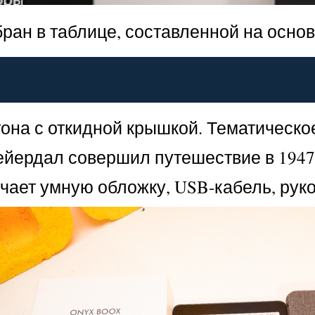
ран в таблице, составленной на осно
атона с откидной крышкой. Тематическ
ейердал совершил путешествие в 1947
ает умную обложку, USB-кабель, руко