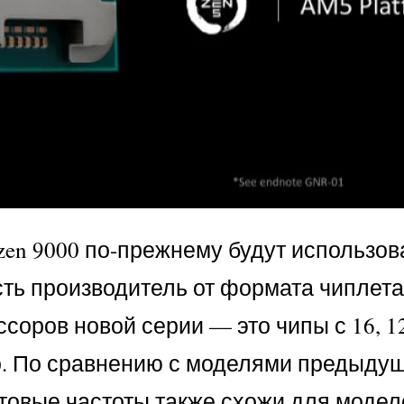
zen 9000 по-прежнему будут использов
есть производитель от формата чиплета
ров новой серии — это чипы с 16, 12,
но. По сравнению с моделями предыдущ
овые частоты также схожи для моделе