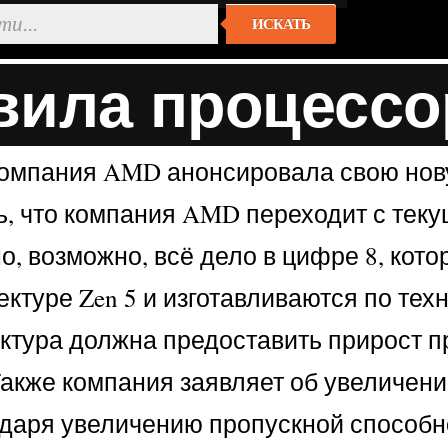
ИСКАТЬ
вила процессо
 компания AMD анонсировала свою но
ть, что компания AMD переходит с теку
но, возможно, всё дело в цифре 8, кот
ктуре Zen 5 и изготавливаются по тех
ктура должна предоставить прирост пр
 Также компания заявляет об увеличен
одаря увеличению пропускной способн