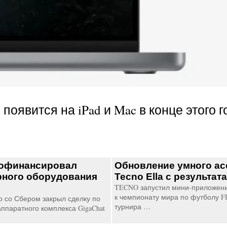
появится на iPad и Mac в конце этого го
рофинансировал
Обновление умного ас
рного оборудования
Tecno Ella с результа
TECNO запустил мини-приложени
к чемпионату мира по футболу FI
о со Сбером закрыл сделку по
турнира …
ппаратного комплекса GigaChat