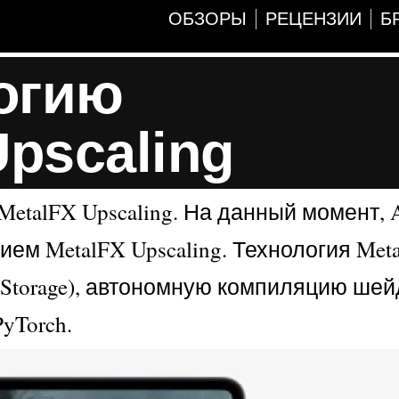
ОБЗОРЫ
РЕЦЕНЗИИ
Б
огию
pscaling
talFX Upscaling. На данный момент, A
м MetalFX Upscaling. Технология Meta
ctStorage), автономную компиляцию шей
yTorch.