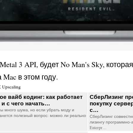
al 3 API, будет No Man's Sky, которая 
а Mac в этом году.
 Upscaling
ое вайб кодинг: как работает
СберЛизинг п
 и с чего начать…
покупку серве
мы много шума, но если убрать моду и
с…
анется полезный вопрос: можно ли реально
СберЛизинг совместн
лизингу программно-а
Enterpr…