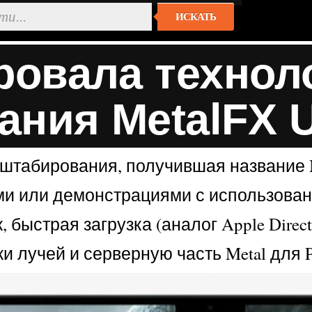
ИСКАТЬ
ровала технол
ния MetalFX U
штабирования, получившая название Me
и или демонстрациями с использование
, быстрая загрузка (аналог Apple Dire
 лучей и серверную часть Metal для P