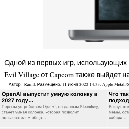
Одной из первых игр, использующих Met
Evil Village от Capcom также выйдет н
Автор -
Ramil
. Размещено:
11 июня 2022 14:33
.
Apple MetalFX
OpenAI выпустит умную колонку в
Что так
2027 году…
подход
Первым устройством OpenAI, по данным Bloomberg,
Вокруг те
станет умная колонка, которая позволит
мемы, ост
пользователям обща…
собира…