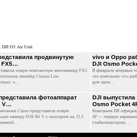
.
DJI O3 Air Unit
редставила продвинутую
vivo и Oppo ра
у FX5…
DJI Osmo Pock
ставила новую компактную кинокамеру FX5,
В феврале впервые п
полнила линейку Cinema Line.
что компания vivo ра
ельно, ч…
для запи…
представила фотоаппарат
DJI выпустила
6 V…
Osmo Pocket 
омпания Canon представила новую
Компания DJI официал
ьную камеру EOS R6 V с сенсором на 32,5
4P — первую карманн
держкой…
стабилизатором, …