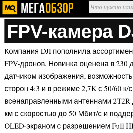
FPV-камера DJ
Компания DJI пополнила ассортимент
FPV-дронов. Новинка оценена в 230 
датчиком изображения, возможностью
сторон 4:3 и в режиме 2,7K с 50/60 к/
всенаправленными антеннами 2T2R дл
км с скоростью до 50 Мбит/с и подде
OLED-экраном с разрешением Full H