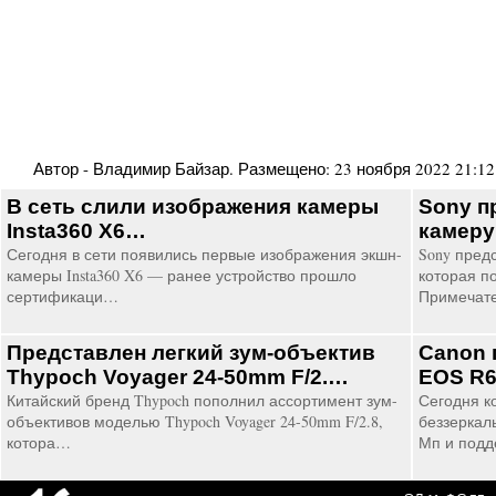
Автор -
Владимир Байзар
. Размещено:
23 ноября 2022 21:12
В сеть слили изображения камеры
Sony п
Insta360 X6…
камер
Сегодня в сети появились первые изображения экшн-
Sony пред
камеры Insta360 X6 — ранее устройство прошло
которая по
сертификаци…
Примечат
Представлен легкий зум-объектив
Canon 
Thypoch Voyager 24-50mm F/2.…
EOS R
Китайский бренд Thypoch пополнил ассортимент зум-
Сегодня к
объективов моделью Thypoch Voyager 24-50mm F/2.8,
беззеркал
котора…
Мп и под