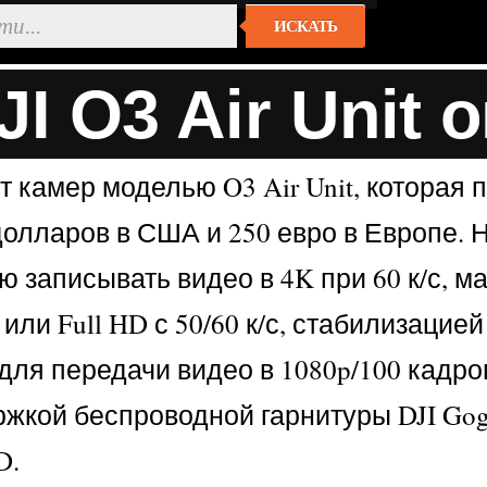
ИСКАТЬ
I O3 Air Unit 
 камер моделью O3 Air Unit, которая 
долларов в США и 250 евро в Европе. 
 записывать видео в 4K при 60 к/с, 
с или Full HD с 50/60 к/с, стабилизацией
я передачи видео в 1080p/100 кадров
ржкой беспроводной гарнитуры DJI Gogg
D.