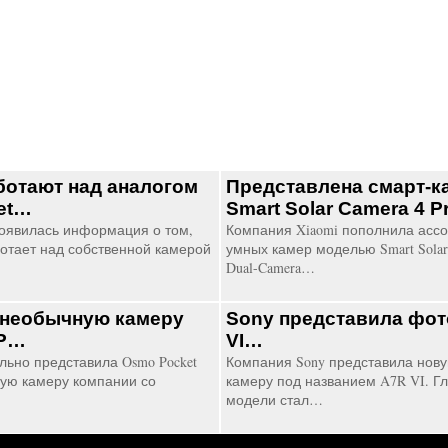
ботают над аналогом
Представлена смарт-к
et…
Smart Solar Camera 4 
оявилась информация о том,
Компания Xiaomi пополнила асс
ботает над собственной камерой
умных камер моделью Smart Solar 
Dual-Camera…
 необычную камеру
Sony представила фот
4P…
VI…
ьно представила Osmo Pocket
Компания Sony представила нов
ую камеру компании со
камеру под названием A7R VI. Г
модели стал…