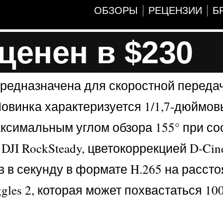
ОБЗОРЫ
РЕЦЕНЗИИ
Б
оценен в $230
предназначена для скоростной переда
Новинка характеризуется 1/1,7-дюймо
максимальным углом обзора 155° при с
 DJI RockSteady, цветокоррекцией D-Cine
 в секунду в формате H.265 на рассто
les 2, которая может похвастаться 100