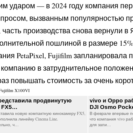
им ударом — в 2024 году компания пе
спросом, вызванным популярностью п
 часть производства снова вернули в 
олнительной пошлиной в размере 15%,
ания PetaPixel, Fujifilm запланирова
ь компанию в затруднительное положен
аз повышать стоимость за очень корот
Fujifilm X100VI
редставила продвинутую
vivo и Oppo ра
у FX5…
DJI Osmo Pock
ставила новую компактную кинокамеру FX5,
В феврале впервые п
полнила линейку Cinema Line.
что компания vivo ра
ельно, ч…
для запи…