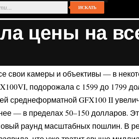
ИСКАТЬ
яла цены на в
се свои камеры и объективы — в некот
100VI, подорожала с 1599 до 1799 дол
ей среднеформатной GFX100 II увеличи
ее — в пределах 50–150 долларов. Э
 новый раунд масштабных пошлин. В ре
le заявила, что уже тратит свыше мил