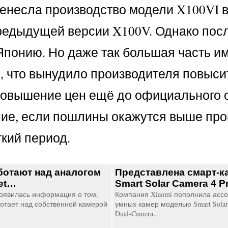
ренесла производство модели X100VI в
редыдущей версии X100V. Однако пос
Японию. Но даже так большая часть им
 что вынудило производителя повыси
ла повышение цен ещё до официального
ие, если пошлины окажутся выше прог
кий период.
ботают над аналогом
Представлена смарт-к
et…
Smart Solar Camera 4 
оявилась информация о том,
Компания Xiaomi пополнила асс
ботает над собственной камерой
умных камер моделью Smart Solar 
Dual-Camera…