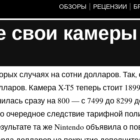
ОБЗОРЫ
РЕЦЕНЗИИ
Б
се свои камеры
орых случаях на сотни долларов. Так, 
ларов. Камера X-T5 теперь стоит 189
лась сразу на 800 — с 7499 до 8299 
то очередное следствие тарифной пол
зультате та же Nintendo объявила о 
лиарда долларов на покрытие дополнит