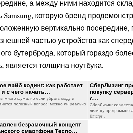
редине, а между ними находится скла
Samsung, которую бренд продемонстри
положенную вертикально посередине, 
внешней частью устройства как спереди
ого бутерброда, который гораздо боле
ь, является толщина ноутбука.
ое вайб кодинг: как работает
СберЛизинг п
 и с чего начать…
покупку серве
мы много шума, но если убрать моду и
с…
анется полезный вопрос: можно ли реально
СберЛизинг совместн
лизингу программно-а
Enterpr…
авлен безрамочный концепт
нского смартфона Tecno…