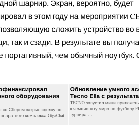
дной шарнир. Экран, вероятно, будет
ровал в этом году на мероприятии CE
позволяющую сложить устройство во в
, так и сзади. В результате вы получ
е портативный, чем обычный ноутбук. 
рофинансировал
Обновление умного ас
рного оборудования
Tecno Ella с результа
TECNO запустил мини-приложени
к чемпионату мира по футболу FI
о со Сбером закрыл сделку по
турнира …
ппаратного комплекса GigaChat