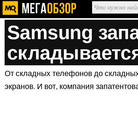
Samsung запа
складываетс
От складных телефонов до складных
экранов. И вот, компания запатентов