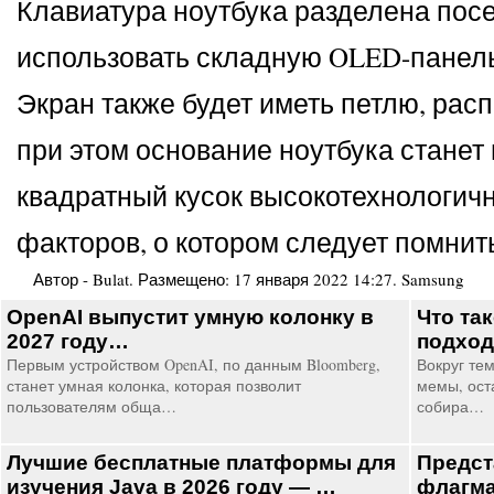
Клавиатура ноутбука разделена посе
использовать складную OLED-панель 
Экран также будет иметь петлю, рас
при этом основание ноутбука станет 
квадратный кусок высокотехнологичн
факторов, о котором следует помнит
Автор -
Bulat
. Размещено:
17 января 2022 14:27
.
Samsung
OpenAI выпустит умную колонку в
Что так
2027 году…
подход
Первым устройством OpenAI, по данным Bloomberg,
Вокруг те
станет умная колонка, которая позволит
мемы, ост
пользователям обща…
собира…
Лучшие бесплатные платформы для
Предст
изучения Java в 2026 году — …
флагма