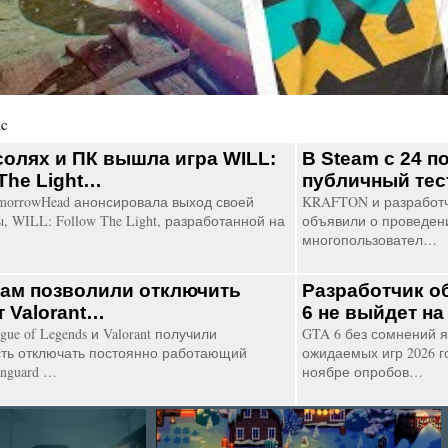
ic
солях и ПК вышла игра WILL:
В Steam с 24 п
 The Light…
публичный тес
morrowHead анонсировала выход своей
KRAFTON и разработч
, WILL: Follow The Light, разработанной на
объявили о проведен
многопользовател…
ам позволили отключить
Разработчик о
т Valorant…
6 не выйдет н
gue of Legends и Valorant получили
GTA 6 без сомнений я
ть отключать постоянно работающий
ожидаемых игр 2026 г
anguard …
ноябре опробов…