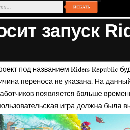
ИСКАТЬ
осит запуск Rid
роект под названием Riders Republic б
чина переноса не указана. На данный 
работчиков появляется больше времени
опользовательская игра должна была в