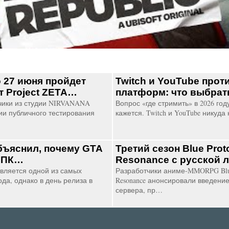
о 27 июня пройдет
Twitch и YouTube про
т Project ZETA…
платформ: что выбра
ики из студии NIRVANANA
Вопрос «где стримить» в 2026 год
ии публичного тестирования
кажется. Twitch и YouTube никуда
бъяснил, почему GTA
Третий сезон Blue Proto
а ПК…
Resonance с русской 
вляется одной из самых
Разработчики аниме-MMORPG Blue 
ода, однако в день релиза в
Resonance анонсировали введение
сервера, пр…