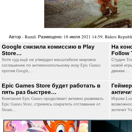
Автор -
Ramil
. Размещено:
18 июля 2021 14:59
.
Riders Republ
Google снизила комиссию в Play
На кон
Store…
Follow
Хотя суд ещё не утвердил масштабное мировое
Студия To
соглашение по антимонопольному иску Epic Games
новой игры
против Google,…
движке …
Epic Games Store будет работать в
Геймер
пять раз быстрее…
античи
Компания Epic Games продолжает активно развивать
Игроки Lea
Epic Games Store, стремясь сократить отставание от
возможнос
Steam…
античит V