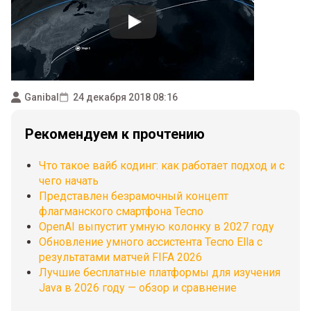
Ganibal
24 декабря 2018 08:16
Рекомендуем к прочтению
Что такое вайб кодинг: как работает подход и с
чего начать
Представлен безрамочный концепт
флагманского смартфона Tecno
OpenAI выпустит умную колонку в 2027 году
Обновление умного ассистента Tecno Ella с
результатами матчей FIFA 2026
Лучшие бесплатные платформы для изучения
Java в 2026 году — обзор и сравнение