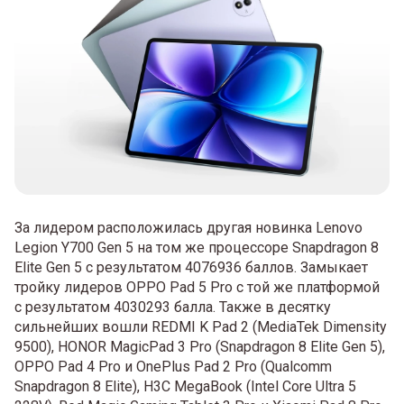
За лидером расположилась другая новинка Lenovo
Legion Y700 Gen 5 на том же процессоре Snapdragon 8
Elite Gen 5 с результатом 4076936 баллов. Замыкает
тройку лидеров OPPO Pad 5 Pro с той же платформой
с результатом 4030293 балла. Также в десятку
сильнейших вошли REDMI K Pad 2 (MediaTek Dimensity
9500), HONOR MagicPad 3 Pro (Snapdragon 8 Elite Gen 5),
OPPO Pad 4 Pro и OnePlus Pad 2 Pro (Qualcomm
Snapdragon 8 Elite), H3C MegaBook (Intel Core Ultra 5