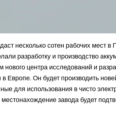
здаст несколько сотен рабочих мест в 
елали разработку и производство акк
 нового центра исследований и разра
я в Европе. Он будет производить нов
ные для использования в чисто элект
ое местонахождение завода будет подт