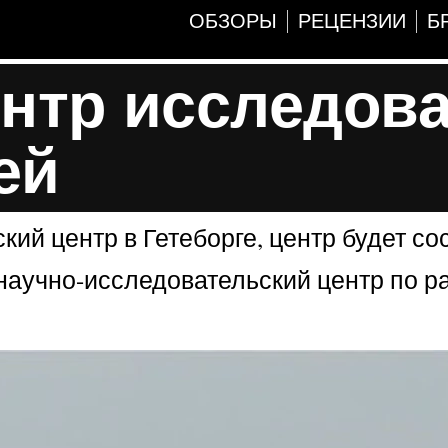
ОБЗОРЫ
РЕЦЕНЗИИ
Б
центр исследов
ей
ский центр в Гетеборге, центр будет с
научно-исследовательский центр по ра