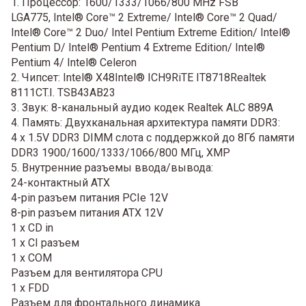
1. Процессор: 1600/1333/1066/800 MHz FSB
LGA775, Intel® Core™ 2 Extreme/ Intel® Core™ 2 Quad/
Intel® Core™ 2 Duo/ Intel Pentium Extreme Edition/ Intel®
Pentium D/ Intel® Pentium 4 Extreme Edition/ Intel®
Pentium 4/ Intel® Celeron
2. Чипсет: Intel® X48Intel® ICH9RiTE IT8718Realtek
8111CT.I. TSB43AB23
3. Звук: 8-канальный аудио кодек Realtek ALC 889A
4. Память: Двухканальная архитектура памяти DDR3:
4 x 1.5V DDR3 DIMM слота с поддержкой до 8Гб памяти
DDR3 1900/1600/1333/1066/800 МГц, XMP
5. Внутренние разъемы ввода/вывода:
24-контактный ATX
4-pin разъем питания PCIe 12V
8-pin разъем питания ATX 12V
1 x CD in
1 x CI разъем
1 x COM
Разъем для вентилятора CPU
1 x FDD
Разъем для фронтального динамика