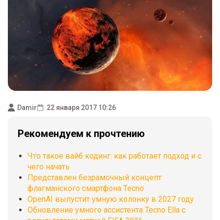
Damir
22 января 2017 10:26
Рекомендуем к прочтению
Что такое вайб кодинг: как работает подход и с
чего начать
Представлен безрамочный концепт
флагманского смартфона Tecno
OpenAI выпустит умную колонку в 2027 году
Обновление умного ассистента Tecno Ella с