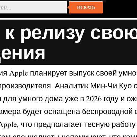
ИСКАТЬ
т к релизу сво
ения
 Apple планирует выпуск своей умной
производителя. Аналитик Мин-Чи Куо 
 для умного дома уже в 2026 году и о
камера будет оснащена беспроводной 
pple, что предполагает тесную работу 
ом специалисты напоминают, что комп