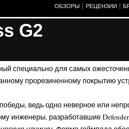
ОБЗОРЫ
РЕЦЕНЗИИ
Б
ss G2
анный специально для самых ожесточе
манному прорезиненному покрытию уст
 победы, ведь одно неверное или неп
му инженеры, разработавшие Defender
гическую начинку. Форма геймпада обе