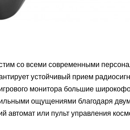
вместим со всеми современными персо
нтирует устойчивый прием радиосигна
е игрового монитора большие широкоф
ктильными ощущениями благодаря двум
й автомат или пульт управления косм