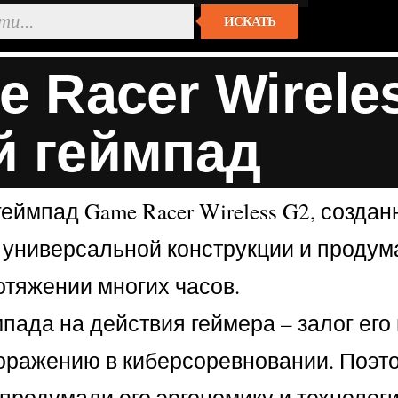
ИСКАТЬ
e Racer Wirele
й геймпад
геймпад Game Racer Wireless G2, созд
 универсальной конструкции и проду
отяжении многих часов.
пада на действия геймера – залог его
оражению в киберсоревновании. Поэто
ю продумали его эргономику и техноло