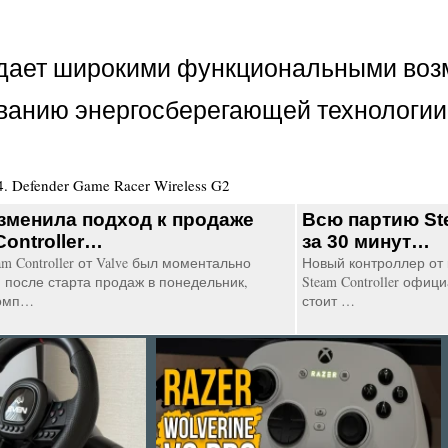
ладает широкими функциональными во
ованию энергосберегающей технологии
4
.
Defender Game Racer Wireless G2
изменила подход к продаже
Всю партию Ste
Controller…
за 30 минут…
m Controller от Valve был моментально
Новый контроллер от 
 после старта продаж в понедельник,
Steam Controller офи
комп…
стоит …