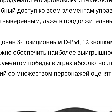
обный доступ ко всем элементам упра
 и выверенным, даже в продолжительн
рудован 8-позиционным D-Pad, 12 кноп
ожно обеспечить наиболее выигрышное
трументом победы в играх абсолютно 
гий со множеством персонажей оценят