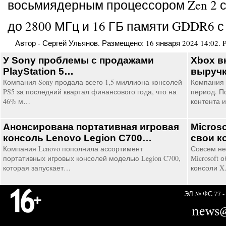
восьмиядерным процессором Zen 2 с 
до 2800 МГц и 16 ГБ памяти GDDR6 с
Автор -
Сергей Ульянов
. Размещено:
16 января 2024 14:02
.
P
У Sony проблемы с продажами
Xbox в
PlayStation 5…
выруч
Компания Sony продала всего 1,5 миллиона консолей
Компания 
PS5 за последний квартал финансового года, что на
период. П
46% м…
контента 
Анонсирована портативная игровая
Micros
консоль Lenovo Legion C700…
свои к
Компания Lenovo пополнила ассортимент
Совсем не
портативных игровых консолей моделью Legion C700,
Microsoft 
которая запускает…
консоли 
ЭЛ № ФС 77 - 