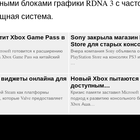
ьными блоками графики RDNA 3 с часто
ощная система.
стит Xbox Game Pass в
Sony закрыла магазин 
Store для старых кон
rosoft готовится к расширению
Вчера компания Sony объявила 
 Xbox Game Pass на китайский
PlayStation Store на консолях PS3 и
…
 виджеты онлайна для
Новый Xbox пытаются
доступным…
ей Steam как платформы
Кризис памяти заставил Microsof
, которые Valve предоставляет
подход к развитию консольного б
Xbox Аша…