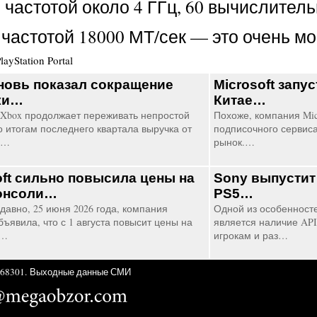
частотой около 4 ГГц, 60 вычислител
 частотой 18000 МТ/сек — это очень м
layStation Portal
новь показал сокращение
Microsoft запу
ки…
Китае…
Xbox продолжает переживать непростой
Похоже, компания Mic
о итогам последнего квартала выручка от
подписочного сервиса
и…
рынок.…
oft сильно повысила цены на
Sony выпустит
онсоли…
PS5…
давно, 25 июня 2026 года, компания
Одной из особенност
объявила, что с 1 августа повысит цены на
является наличие API
X…
игрокам и раз…
68301.
Выходные данные СМИ