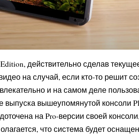
et Edition, действительно сделав текущ
идео на случай, если кто-то решит со
ивлекательно и на самом деле пользов
ле выпуска вышеупомянутой консоли Pla
редоточена на Pro-версии своей консоли
олагается, что система будет оснаще